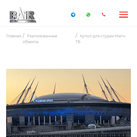
Главная
Реализованные
Купол для студии Матч-
объекты
ТВ