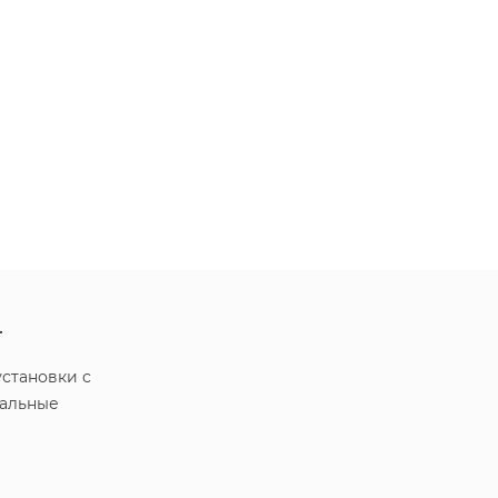
r
становки с
ральные