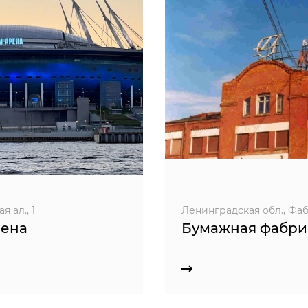
 ал., 1
Ленинградская обл., Фабр
рена
Бумажная фабри