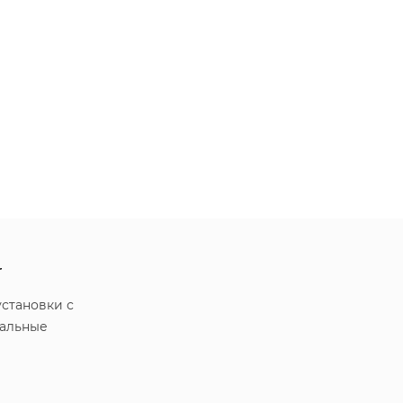
r
становки с
ральные