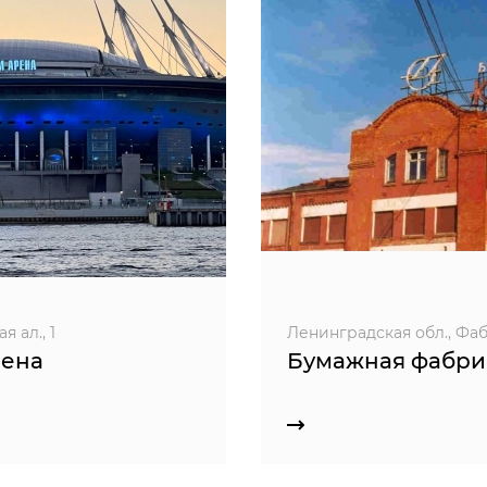
 ал., 1
Ленинградская обл., Фабр
рена
Бумажная фабри