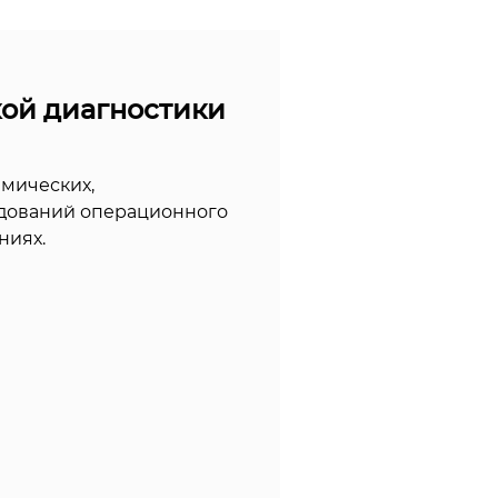
ой диагностики
мических,
едований операционного
ниях.