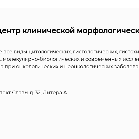
ентр клинической морфологическ
се виды цитологических, гистологических, гистохи
, молекулярно-биологических и современных иссл
а при онкологических и неонкологических заболева
пект Славы д. 32, Литера А