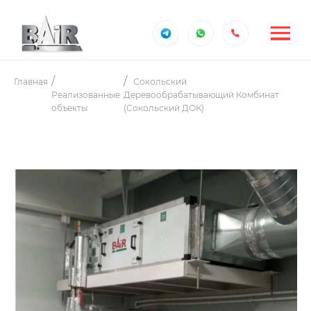
Главная
Сокольский
Реализованные
Деревообрабатывающий Комбинат
объекты
(Сокольский ДОК)